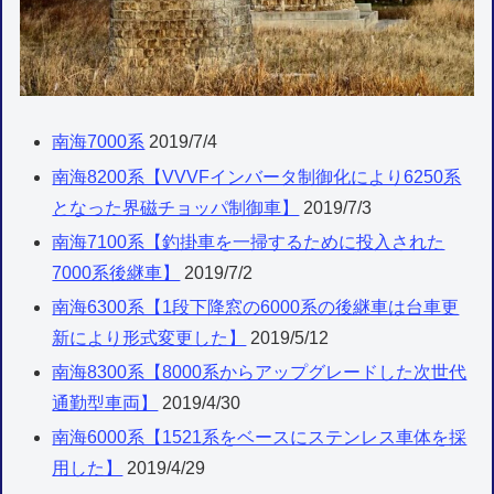
南海7000系
2019/7/4
南海8200系【VVVFインバータ制御化により6250系
となった界磁チョッパ制御車】
2019/7/3
南海7100系【釣掛車を一掃するために投入された
7000系後継車】
2019/7/2
南海6300系【1段下降窓の6000系の後継車は台車更
新により形式変更した】
2019/5/12
南海8300系【8000系からアップグレードした次世代
通勤型車両】
2019/4/30
南海6000系【1521系をベースにステンレス車体を採
用した】
2019/4/29