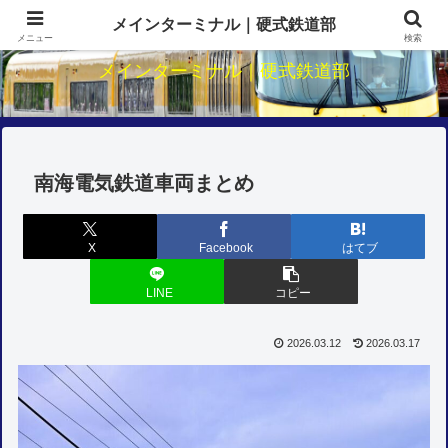
関西鉄道のダイヤ・駅・路線研究
メインターミナル｜硬式鉄道部
メニュー
検索
メインターミナル｜硬式鉄道部
南海電気鉄道車両まとめ
X
Facebook
はてブ
LINE
コピー
2026.03.12
2026.03.17