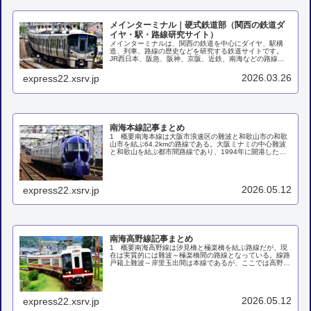
メインターミナル｜硬式鉄道部（関西の鉄道ダ
イヤ・駅・路線研究サイト）
メインターミナルは、関西の鉄道を中心にダイヤ、駅構
造、列車、路線の歴史などを研究する鉄道サイトです。
JR西日本、阪急、阪神、京阪、近鉄、南海などの路線ガ
イド、各駅探訪、列車の変遷、ダイヤ分析などを掲載して
います。1 関西主要路線サイト関西主...
2026.03.26
express22.xsrv.jp
南海本線記事まとめ
1 概要南海本線は大阪市浪速区の難波と和歌山市の和歌
山市を結ぶ64.2kmの路線である。大阪ミナミの中心難波
と和歌山を結ぶ都市間路線であり、1994年に開港した関
西国際空港への輸送も担う路線だ。難波では地下鉄御堂筋
線、四つ橋線、千日前線、近...
2026.05.12
express22.xsrv.jp
南海高野線記事まとめ
1 概要南海高野線は汐見橋と極楽橋を結ぶ路線だが、現
在は実質的には難波～極楽橋間の路線となっている。線路
戸籍上難波～岸里玉出間は本線であるが、ここでは高野線
の一部とみなして紹介していくことにする。なんば～極楽
橋間は全長63.6kmで、なんば...
2026.05.12
express22.xsrv.jp