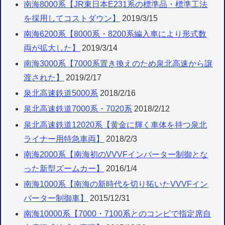
南海8000系【JR東日本E231系の標準品・標準工法
を採用してコストダウン】
2019/3/15
南海6200系【8000系・8200系編入車により形式数
両が拡大した】
2019/3/14
南海3000系【7000系置き換えのため泉北高速から譲
渡された】
2019/2/17
泉北高速鉄道5000系
2018/2/16
泉北高速鉄道7000系・7020系
2018/2/12
泉北高速鉄道12020系【黄金に輝く車体を持つ泉北
ライナー用特急車両】
2018/2/3
南海2000系【南海初のVVVFインバーター制御とな
った新型ズームカー】
2016/1/4
南海1000系【南海の新時代を切り拓いたVVVFイン
バーター制御車】
2015/12/31
南海10000系【7000・7100系とのコンビで指定席自