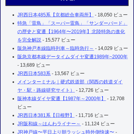
JR西日本485系【京都総合車両所】
- 18,050 ビュー
特急「雷鳥」「スーパー雷鳥」「サンダーバード」
の歴史と変遷【1964年〜2019年】北陸特急の進化
を完全解説
- 15,577 ビュー
阪急神戸本線臨時列車～臨時急行～
- 14,029 ビュー
阪急京都本線データイムダイヤ変遷1989年~2000年
- 13,689 ビュー
JR西日本583系
- 13,567 ビュー
メインターミナル｜硬式鉄道部（関西の鉄道ダイ
ヤ・駅・路線研究サイト）
- 12,726 ビュー
阪神本線ダイヤ変遷【1987年～2000年】
- 12,708
ビュー
JR西日本381系【日根野】
- 11,716 ビュー
JR阪和線～はんわライナー～
- 11,124 ビュー
JR神戸線〜平日上り朝ラッシュ時外側快速〜
-