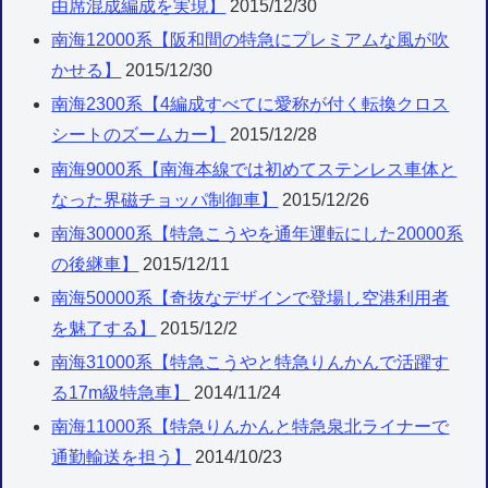
由席混成編成を実現】
2015/12/30
南海12000系【阪和間の特急にプレミアムな風が吹
かせる】
2015/12/30
南海2300系【4編成すべてに愛称が付く転換クロス
シートのズームカー】
2015/12/28
南海9000系【南海本線では初めてステンレス車体と
なった界磁チョッパ制御車】
2015/12/26
南海30000系【特急こうやを通年運転にした20000系
の後継車】
2015/12/11
南海50000系【奇抜なデザインで登場し空港利用者
を魅了する】
2015/12/2
南海31000系【特急こうやと特急りんかんで活躍す
る17m級特急車】
2014/11/24
南海11000系【特急りんかんと特急泉北ライナーで
通勤輸送を担う】
2014/10/23