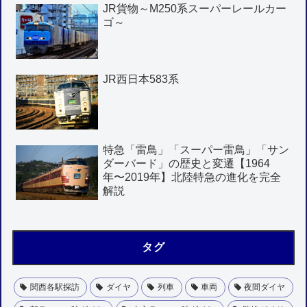
JR貨物～M250系スーパーレールカー
ゴ～
JR西日本583系
特急「雷鳥」「スーパー雷鳥」「サン
ダーバード」の歴史と変遷【1964
年〜2019年】北陸特急の進化を完全
解説
タグ
関西各駅探訪
ダイヤ
列車
車両
夜間ダイヤ