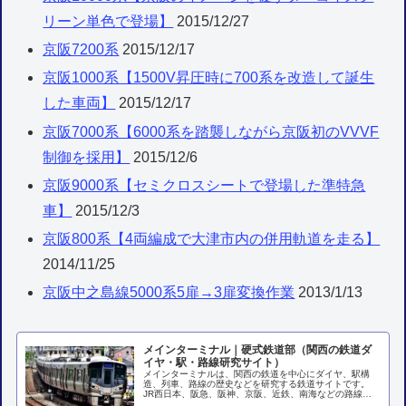
リーン単色で登場】
2015/12/27
京阪7200系
2015/12/17
京阪1000系【1500V昇圧時に700系を改造して誕生
した車両】
2015/12/17
京阪7000系【6000系を踏襲しながら京阪初のVVVF
制御を採用】
2015/12/6
京阪9000系【セミクロスシートで登場した準特急
車】
2015/12/3
京阪800系【4両編成で大津市内の併用軌道を走る】
2014/11/25
京阪中之島線5000系5扉→3扉変換作業
2013/1/13
メインターミナル｜硬式鉄道部（関西の鉄道ダ
イヤ・駅・路線研究サイト）
メインターミナルは、関西の鉄道を中心にダイヤ、駅構
造、列車、路線の歴史などを研究する鉄道サイトです。
JR西日本、阪急、阪神、京阪、近鉄、南海などの路線ガ
イド、各駅探訪、列車の変遷、ダイヤ分析などを掲載して