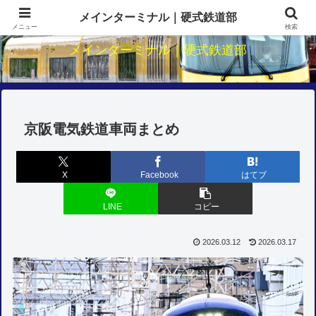
関西鉄道のダイヤ・駅・路線研究
メインターミナル｜硬式鉄道部
メニュー
検索
メインターミナル｜硬式鉄道部
京阪電気鉄道車両まとめ
X
Facebook
はてブ
LINE
コピー
2026.03.12
2026.03.17