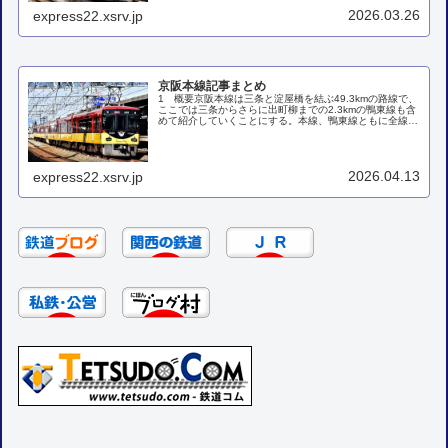
います。1 関西主要路線サイト関西主...
2026.03.26
express22.xsrv.jp
京阪本線記事まとめ
1 概要京阪本線は三条と淀屋橋を結ぶ49.3kmの路線で、
ここでは三条からさらに出町柳までの2.3kmの鴨東線も含
めて紹介していくことにする。本線、鴨東線ともに全線複
線で直流1500Vの電化鉄道である。本線の天満橋～寝屋川
信号所間は複々線に...
2026.04.13
express22.xsrv.jp