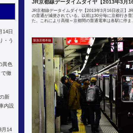
JR京都線データイムダイヤ【2013年3月1
JR京都線データイムダイヤ【2013年3月16日改正】J
の普通が減便されている。以前は30分毎に京都行き
た。これにより高槻～京都間の普通電車は各駅に停ま..
月14日
り・う
阪急京都本線
造の異色
まで徹
急の新
車内設
月14