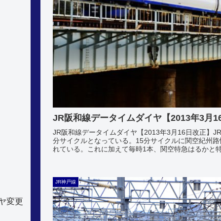
JR阪和線データイムダイヤ【2013年3月1
JR阪和線データイムダイヤ【2013年3月16日改正】
分サイクルとなっている。15分サイクルに関空紀州路
れている。これに加えて毎時1本、関空特急はるかと特.
JR神戸線
ヤ変更