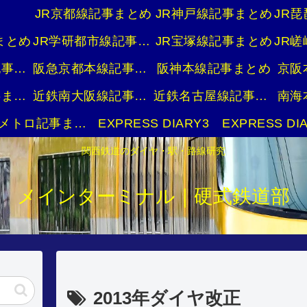
JR京都線記事まとめ
JR神戸線記事まとめ
まとめ
JR学研都市線記事まとめ
JR宝塚線記事まとめ
阪急宝塚本線記事まとめ
阪急京都本線記事まとめ
阪神本線記事まとめ
京阪
近鉄京都線記事まとめ
近鉄南大阪線記事まとめ
近鉄名古屋線記事まとめ
南海
大阪メトロ記事まとめ
EXPRESS DIARY3
EXPRESS DI
関西鉄道のダイヤ・駅・路線研究
メインターミナル｜硬式鉄道部
2013年ダイヤ改正