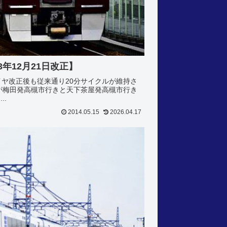
年12月21日改正】
ダイヤ改正後も従来通り20分サイクルが維持さ
が梅田発高槻市行きと天下茶屋発高槻市行き
..
2014.05.15
2026.04.17