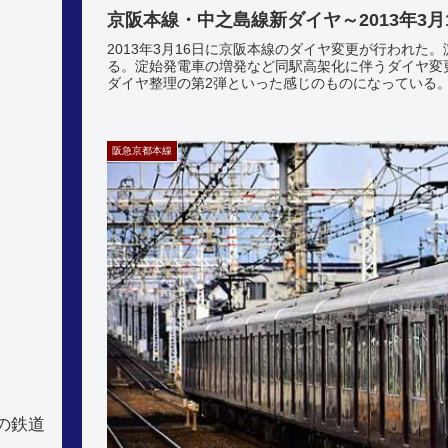
京阪本線・中之島線新ダイヤ～2013年3月
2013年3月16日に京阪本線のダイヤ変更が行われた
る。淀始発電車の増発など同駅高架化に伴うダイヤ変
ダイヤ整理の第2弾といった感じのものになっている。今
阪急京都本線
の鉄道