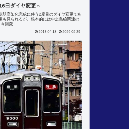
16日ダイヤ変更～
。淀駅高架化完成に伴う2度目のダイヤ変更であ
更も見られるが、根本的には中之島線関連の
回変...
2013.04.18
2026.05.29