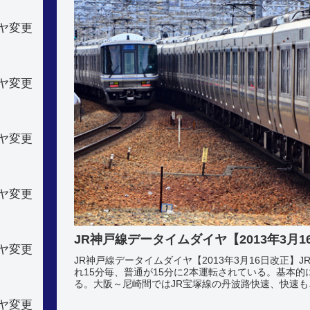
ヤ変更
ヤ変更
ヤ変更
ヤ変更
JR神戸線データイムダイヤ【2013年3月1
ヤ変更
JR神戸線データイムダイヤ【2013年3月16日改正
れ15分毎、普通が15分に2本運転されている。基本的
る。大阪～尼崎間ではJR宝塚線の丹波路快速、快速も..
ヤ変更