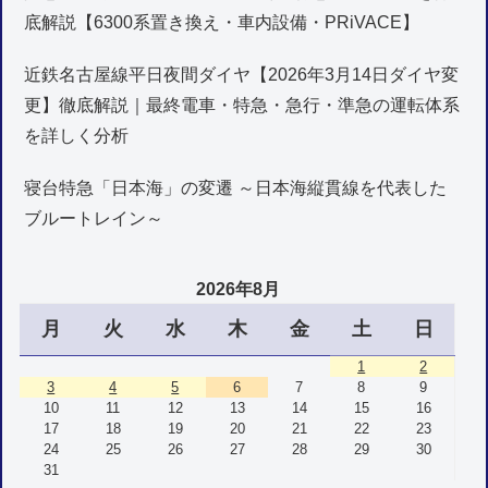
底解説【6300系置き換え・車内設備・PRiVACE】
近鉄名古屋線平日夜間ダイヤ【2026年3月14日ダイヤ変
更】徹底解説｜最終電車・特急・急行・準急の運転体系
を詳しく分析
寝台特急「日本海」の変遷 ～日本海縦貫線を代表した
ブルートレイン～
2026年8月
月
火
水
木
金
土
日
1
2
3
4
5
6
7
8
9
10
11
12
13
14
15
16
17
18
19
20
21
22
23
24
25
26
27
28
29
30
31