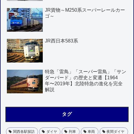
JR貨物～M250系スーパーレールカー
ゴ～
JR西日本583系
特急「雷鳥」「スーパー雷鳥」「サン
ダーバード」の歴史と変遷【1964
年〜2019年】北陸特急の進化を完全
解説
タグ
関西各駅探訪
ダイヤ
列車
車両
夜間ダイヤ