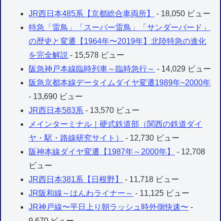
JR西日本485系【京都総合車両所】
- 18,050 ビュー
特急「雷鳥」「スーパー雷鳥」「サンダーバード」
の歴史と変遷【1964年〜2019年】北陸特急の進化
を完全解説
- 15,578 ビュー
阪急神戸本線臨時列車～臨時急行～
- 14,029 ビュー
阪急京都本線データイムダイヤ変遷1989年~2000年
- 13,690 ビュー
JR西日本583系
- 13,570 ビュー
メインターミナル｜硬式鉄道部（関西の鉄道ダイ
ヤ・駅・路線研究サイト）
- 12,730 ビュー
阪神本線ダイヤ変遷【1987年～2000年】
- 12,708
ビュー
JR西日本381系【日根野】
- 11,718 ビュー
JR阪和線～はんわライナー～
- 11,125 ビュー
JR神戸線〜平日上り朝ラッシュ時外側快速〜
-
9,670 ビュー