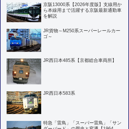
京阪13000系【2026年度版】支線用か
ら本線用まで活躍する京阪最新通勤車
を解説
JR貨物～M250系スーパーレールカー
ゴ～
JR西日本485系【京都総合車両所】
JR西日本583系
特急「雷鳥」「スーパー雷鳥」「サン
ダーバード」の歴史と変遷【1964