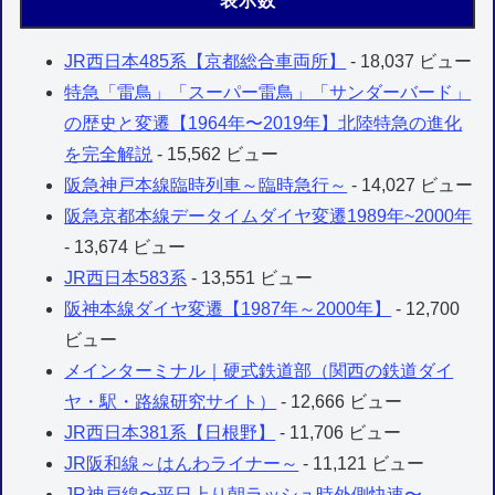
表示数
JR西日本485系【京都総合車両所】
- 18,037 ビュー
特急「雷鳥」「スーパー雷鳥」「サンダーバード」
の歴史と変遷【1964年〜2019年】北陸特急の進化
を完全解説
- 15,562 ビュー
阪急神戸本線臨時列車～臨時急行～
- 14,027 ビュー
阪急京都本線データイムダイヤ変遷1989年~2000年
- 13,674 ビュー
JR西日本583系
- 13,551 ビュー
阪神本線ダイヤ変遷【1987年～2000年】
- 12,700
ビュー
メインターミナル｜硬式鉄道部（関西の鉄道ダイ
ヤ・駅・路線研究サイト）
- 12,666 ビュー
JR西日本381系【日根野】
- 11,706 ビュー
JR阪和線～はんわライナー～
- 11,121 ビュー
JR神戸線〜平日上り朝ラッシュ時外側快速〜
-