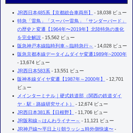
JR西日本485系【京都総合車両所】
- 18,038 ビュー
特急「雷鳥」「スーパー雷鳥」「サンダーバード」
の歴史と変遷【1964年〜2019年】北陸特急の進化
を完全解説
- 15,562 ビュー
阪急神戸本線臨時列車～臨時急行～
- 14,028 ビュー
阪急京都本線データイムダイヤ変遷1989年~2000年
- 13,674 ビュー
JR西日本583系
- 13,551 ビュー
阪神本線ダイヤ変遷【1987年～2000年】
- 12,701
ビュー
メインターミナル｜硬式鉄道部（関西の鉄道ダイ
ヤ・駅・路線研究サイト）
- 12,674 ビュー
JR西日本381系【日根野】
- 11,706 ビュー
JR阪和線～はんわライナー～
- 11,121 ビュー
JR神戸線〜平日上り朝ラッシュ時外側快速〜
-