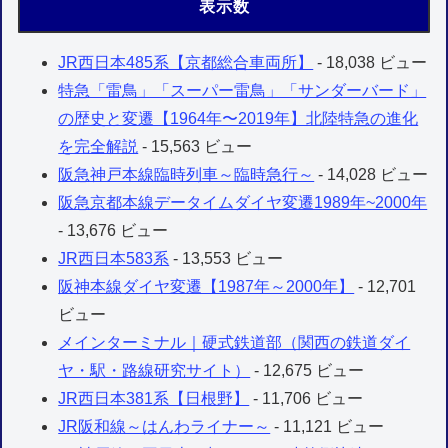
表示数
JR西日本485系【京都総合車両所】
- 18,038 ビュー
特急「雷鳥」「スーパー雷鳥」「サンダーバード」
の歴史と変遷【1964年〜2019年】北陸特急の進化
を完全解説
- 15,563 ビュー
阪急神戸本線臨時列車～臨時急行～
- 14,028 ビュー
阪急京都本線データイムダイヤ変遷1989年~2000年
- 13,676 ビュー
JR西日本583系
- 13,553 ビュー
阪神本線ダイヤ変遷【1987年～2000年】
- 12,701
ビュー
メインターミナル｜硬式鉄道部（関西の鉄道ダイ
ヤ・駅・路線研究サイト）
- 12,675 ビュー
JR西日本381系【日根野】
- 11,706 ビュー
JR阪和線～はんわライナー～
- 11,121 ビュー