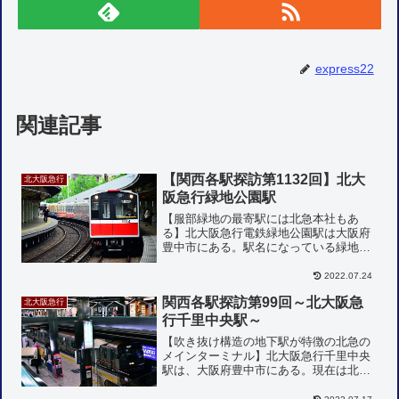
express22
関連記事
【関西各駅探訪第1132回】北大
北大阪急行
阪急行緑地公園駅
【服部緑地の最寄駅には北急本社もあ
る】北大阪急行電鉄緑地公園駅は大阪府
豊中市にある。駅名になっている緑地公
園とは服部緑地のことで、大阪府北部で
は万博公園に次いで大きな公園となって
2022.07.24
いる。駅近くには北大阪急行電鉄の本社
関西各駅探訪第99回～北大阪急
北大阪急行
もある。電車はデータイム毎...
行千里中央駅～
【吹き抜け構造の地下駅が特徴の北急の
メインターミナル】北大阪急行千里中央
駅は、大阪府豊中市にある。現在は北大
阪急行の終点で、将来的にはここから新
箕面までの延伸計画がある。大阪モノレ