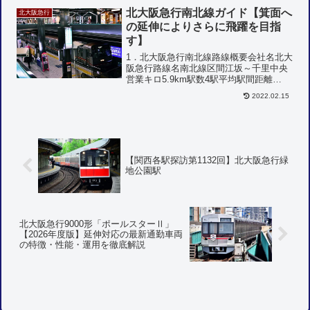
台車庫があり、北大阪急行の車両の拠点
北大阪急行南北線ガイド【箕面へ
になっている。電車は昼間...
北大阪急行
の延伸によりさらに飛躍を目指
す】
1．北大阪急行南北線路線概要会社名北大
阪急行路線名南北線区間江坂～千里中央
営業キロ5.9km駅数4駅平均駅間距離
1.97km所要時分9分表定速度39.4km/h軌
2022.02.15
間1435mm電気方式750V直流電化集電方
式第3軌条線路複線保安方式WS-A...
【関西各駅探訪第1132回】北大阪急行緑
地公園駅
北大阪急行9000形「ポールスターⅡ」
【2026年度版】延伸対応の最新通勤車両
の特徴・性能・運用を徹底解説