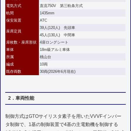
電気方式
直流750V 第三軌条方式
軌間
1435mm
保安装置
ATC
39人(120人) 先頭車
座席定員
45人(130人) 中間車
扉枚数・座席形状
4扉ロングシート
車体
18m級アルミ車体
所属
桃山台
編成
10両
既存両数
30両(2026年6月現在)
2．車両性能
制御方式はGTOサイリスタ素子を用いたVVVFインバー
タ制御で、1基の制御装置で4基の主電動機を制御する