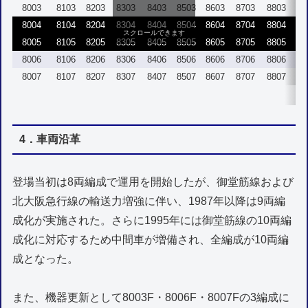
8003
8103
8203
8303
8403
8503
8603
8703
8803
8
8004
8104
8204
8304
8404
8504
8604
8704
8804
8
スクロールできます
8005
8105
8205
8305
8405
8505
8605
8705
8805
8
8006
8106
8206
8306
8406
8506
8606
8706
8806
8
8007
8107
8207
8307
8407
8507
8607
8707
8807
8
4．車両沿革
登場当初は8両編成で運用を開始したが、御堂筋線および
北大阪急行線の輸送力増強に伴い、1987年以降は9両編
成化が実施された。さらに1995年には御堂筋線の10両編
成化に対応するため中間車が増備され、全編成が10両編
成となった。
また、機器更新として8003F・8006F・8007Fの3編成に