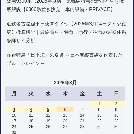
阪急9300系【2026年度版】京都線特急の新標準車を徹
底解説【6300系置き換え・車内設備・PRiVACE】
近鉄名古屋線平日夜間ダイヤ【2026年3月14日ダイヤ変
更】徹底解説｜最終電車・特急・急行・準急の運転体系
を詳しく分析
寝台特急「日本海」の変遷 ～日本海縦貫線を代表した
ブルートレイン～
2026年8月
月
火
水
木
金
土
日
1
2
3
4
5
6
7
8
9
10
11
12
13
14
15
16
17
18
19
20
21
22
23
24
25
26
27
28
29
30
31