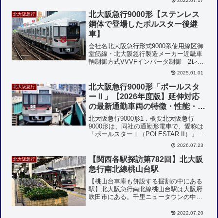
2022.07.17
ールと連絡しているが、乗り換えはあま
北大阪急行9000形【ステンレス
り便利とは言えない。千里...
北大阪急行
鋼体で登場したポルスター後継
車】
会社名北大阪急行形式9000系使用線区御
堂筋線・北大阪急行製造メーカー近畿車
輌制御方式VVVFインバータ制御 2レベ
ルIGBT 主電動機全閉式永久磁石同期電
2025.01.01
動機170kWブレーキ全電気式指令式ブレ
ーキ台車モノリンク式ボルスタレス台車
北大阪急行9000形「ポールスタ
北大阪急行
最高速度...
ーⅡ」【2026年度版】延伸対応
の最新通勤車両の特徴・性能・運
用を徹底解説
北大阪急行9000形1．概要北大阪急行
9000形は、同社の通勤形電車で、愛称は
「ポールスターⅡ（POLESTAR II）」で
ある。2014年（平成26年）4月に営業運
2026.07.23
転を開始し、箕面萱野延伸に伴う増備お
よび8000形未更新車の置き換えを目的...
【関西各駅探訪第782回】北大阪
北大阪急行
急行南北線桃山台駅
【桃山台車庫も併設する掘割の中にある
駅】北大阪急行南北線桃山台駅は大阪府
吹田市にある。千里ニュータウンの中に
えきがあり、駅の両側には新御堂筋の上
下線が走っている。江坂方西側には桃山
2022.07.20