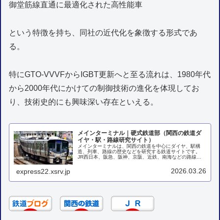
御堂筋線直通に最適化された高性能車
という特徴を持ち、同社の近代化を象徴する形式であ
る。
特にGTO-VVVFからIGBT更新へと至る流れは、1980年代
から2000年代にかけての制御技術の進化を体現してお
り、技術史的にも興味深い存在といえる。
メインターミナル｜硬式鉄道部（関西の鉄道ダ
イヤ・駅・路線研究サイト）
メインターミナルは、関西の鉄道を中心にダイヤ、駅構
造、列車、路線の歴史などを研究する鉄道サイトです。
JR西日本、阪急、阪神、京阪、近鉄、南海などの路線ガ
イド、各駅探訪、列車の変遷、ダイヤ分析などを掲載して
います。1 関西主要路線サイト関西主...
2026.03.26
express22.xsrv.jp