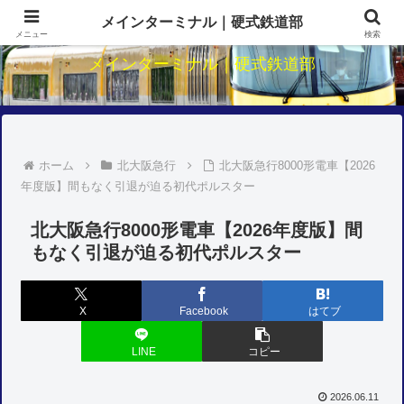
関西鉄道のダイヤ・駅・路線研究
メインターミナル｜硬式鉄道部
メニュー
検索
メインターミナル｜硬式鉄道部
ホーム
北大阪急行
北大阪急行8000形電車【2026
年度版】間もなく引退が迫る初代ポルスター
北大阪急行8000形電車【2026年度版】間
もなく引退が迫る初代ポルスター
X
Facebook
はてブ
LINE
コピー
2026.06.11