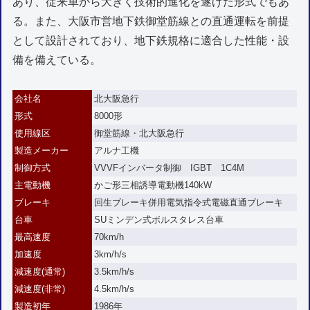
あり、従来車から大きく技術的進化を遂げた形式でもあ
る。また、大阪市営地下鉄御堂筋線との直通運転を前提
として設計されており、地下鉄規格に適合した性能・設
備を備えている。
会社名
北大阪急行
形式
8000形
使用線区
御堂筋線・北大阪急行
製造メーカー
アルナ工機
制御方式
VVVFインバータ制御 IGBT 1C4M
主電動機
かご形三相誘導電動機140kW
ブレーキ
回生ブレーキ併用電気指令式電磁直通ブレーキ
台車
SUミンデン式ボルスタレス台車
最高速度
70km/h
加速度
3km/h/s
減速度(通常)
3.5km/h/s
減速度(非常)
4.5km/h/s
製造初年
1986年