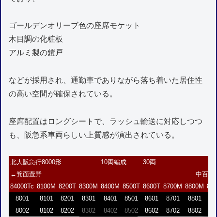
ゴールデンオリーブ色の座席モケット
木目調の化粧板
アルミ製の鎧戸
などが採用され、通勤車でありながら落ち着いた居住性
の高い空間が確保されている。
座席配置はロングシートで、ラッシュ輸送に対応しつつ
も、阪急系車両らしい上質感が演出されている。
北大阪急行8000形
10両編成
30両
←箕面萱野
中百舌
84000Tc
8100M
8200T
8300M
8400M
8500T
8600T
8700M
8800M
89
8001
8101
8201
8301
8401
8501
8601
8701
8801
8
8002
8102
8202
8302
8402
8502
8602
8702
8802
8