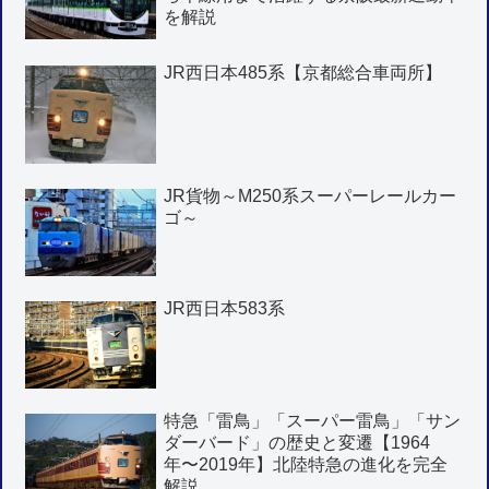
を解説
JR西日本485系【京都総合車両所】
JR貨物～M250系スーパーレールカー
ゴ～
JR西日本583系
特急「雷鳥」「スーパー雷鳥」「サン
ダーバード」の歴史と変遷【1964
年〜2019年】北陸特急の進化を完全
解説