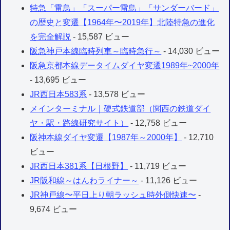
特急「雷鳥」「スーパー雷鳥」「サンダーバード」
の歴史と変遷【1964年〜2019年】北陸特急の進化
を完全解説
- 15,587 ビュー
阪急神戸本線臨時列車～臨時急行～
- 14,030 ビュー
阪急京都本線データイムダイヤ変遷1989年~2000年
- 13,695 ビュー
JR西日本583系
- 13,578 ビュー
メインターミナル｜硬式鉄道部（関西の鉄道ダイ
ヤ・駅・路線研究サイト）
- 12,758 ビュー
阪神本線ダイヤ変遷【1987年～2000年】
- 12,710
ビュー
JR西日本381系【日根野】
- 11,719 ビュー
JR阪和線～はんわライナー～
- 11,126 ビュー
JR神戸線〜平日上り朝ラッシュ時外側快速〜
-
9,674 ビュー