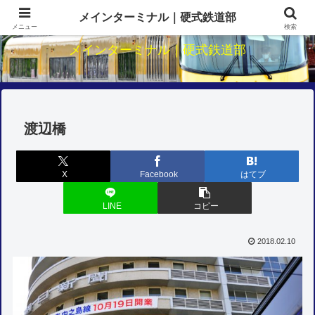
関西鉄道のダイヤ・駅・路線研究
メインターミナル｜硬式鉄道部
メニュー
検索
メインターミナル｜硬式鉄道部
渡辺橋
X
Facebook
はてブ
LINE
コピー
2018.02.10