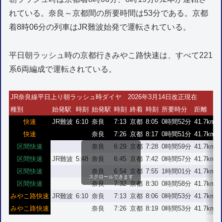
れている。奈良～京都間の所要時間は53分である。京都
着8時06分の列車はJR難波始発で運転されている。
平日朝ラッシュ時の京都行きみやこ路快速は、すべて221
系6両編成で運転されている。
JR奈良線平日上り朝ラッシュ時ダイヤ 2026年3月14日改正現在
種別
始発駅
時刻
始発駅
時刻
終着
時刻
所要時分
距離
快速
JR難波
6:10
奈良
7:13
京都
8:05
0時間52分
41.7km
4
快速
奈良
7:26
京都
8:17
0時間51分
41.7km
4
区間快速
奈良
6:29
京都
7:28
0時間59分
41.7km
4
区間快速
JR難波
5:48
奈良
6:45
京都
7:42
0時間57分
41.7km
4
区間快速
奈良
6:54
京都
7:55
1時間01分
41.7km
スクロールできます
区間快速
奈良
7:32
京都
8:30
0時間58分
41.7km
4
みやこ路快速
JR難波
6:10
奈良
7:13
京都
8:06
0時間53分
41.7km
4
みやこ路快速
奈良
7:26
京都
8:19
0時間53分
41.7km
4