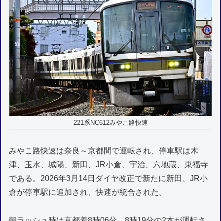
221系NC612みやこ路快速
みやこ路快速は奈良～京都間で運転され、停車駅は木
津、玉水、城陽、新田、JR小倉、宇治、六地蔵、東福寺
である。2026年3月14日ダイヤ改正で新たに新田、JR小
倉が停車駅に追加され、快速が統合された。
朝ラッシュ時は京都着8時06分、8時19分の2本が運転さ