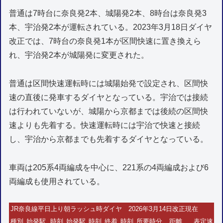
普通は7時台に奈良発2本、城陽発2本、8時台は奈良発3
本、宇治発2本が運転されている。2023年3月18日ダイヤ
改正では、7時台の奈良発1本が区間快速に置き換えら
れ、宇治発2本が城陽発に変更された。
普通は区間快速運転時には城陽始発で設定され、区間快
速の直後に発車するダイヤとなっている。宇治では接続
は行われていないが、城陽から京都までは後続の区間快
速よりも先着する。快速運転時には宇治で快速と接続
し、宇治から京都までも先着するダイヤとなっている。
車両は205系4両編成を中心に、221系の4両編成および6
両編成も使用されている。
JR奈良線平日上り朝ラッシュ時ダイヤ 2026年3月14日改正現在
種別
始発駅
時刻
始発駅
時刻
終着
時刻
所要時分
距離
表定速度