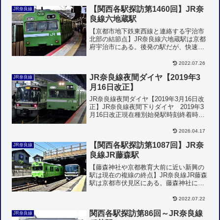
はなく、快速が30分毎に運転されてい
【関西各駅探訪第1460回】JR奈
JR奈良線
る。2．2024...
良線六地蔵駅
【京都市地下鉄東西線と連絡する宇治市
北部の結節点】JR奈良線六地蔵駅は京都
府宇治市にある。後発の駅だが、快速停
車駅になっており全列車が停車する。地
下鉄東西線と連絡しており、少し離れた
2022.07.26
ところに京阪宇治線の六地蔵駅もある。
JR奈良線夜間ダイヤ【2019年3
電車はデータイムにみや...
JR奈良線
月16日改正】
JR奈良線夜間ダイヤ【2019年3月16日改
正】JR奈良線夜間下りダイヤ 2019年3
月16日改正現在種別始発駅時刻終着時刻
所要時分距離表定速度区間快速京都20:06
奈良21:101時間04分41.7km39.1km/h普通
2026.04.17
京都20:10奈...
【関西各駅探訪第1087回】JR奈
JR奈良線
良線JR藤森駅
【藤森神社や京都教育大前に近い新興の
駅は現在の複線の終点】JR奈良線JR藤森
駅は京都市伏見区にある。藤森神社には
比較的近いが、同じ駅名の京阪本線の藤
森とは少し離れていて、墨染の方が近
2022.07.22
い。JR発足後に開設された新しい駅で、
関西各駅探訪第86回～JR奈良線
現在当駅から宇治まで...
JR奈良線