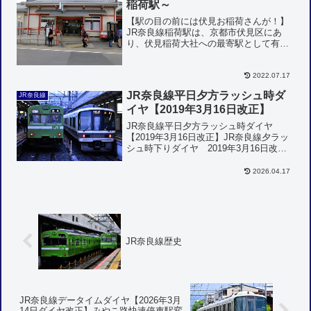
稲荷駅～
【駅の目の前には伏見お稲荷さんが！】
JR奈良線稲荷駅は、京都市伏見区にあ
り、伏見稲荷大社への最寄駅として有名
である。京阪伏見稲荷駅よりも伏見稲荷
大社に近い。伏見稲荷大社は関西でも指
2022.07.17
折りの初詣参拝客が多く、正月三箇日に
はかなりの人出となる。正...
JR奈良線平日夕方ラッシュ時ダ
JR奈良線
イヤ【2019年3月16日改正】
JR奈良線平日夕方ラッシュ時ダイヤ
【2019年3月16日改正】JR奈良線夕ラッ
シュ時下りダイヤ 2019年3月16日改正
現在種別始発駅時刻終着時刻所要時分距
離表定速度みやこ路快速京都17:03奈良
2026.04.17
17:520時間49分41.7km51.1k...
JR奈良線歴史
JR奈良線データイムダイヤ【2026年3月
14日ダイヤ改正】みやこ路快速停車駅変