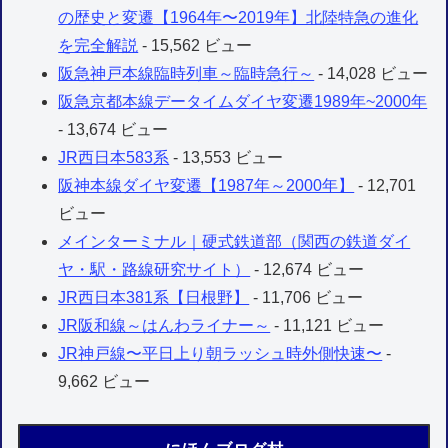
の歴史と変遷【1964年〜2019年】北陸特急の進化
を完全解説
- 15,562 ビュー
阪急神戸本線臨時列車～臨時急行～
- 14,028 ビュー
阪急京都本線データイムダイヤ変遷1989年~2000年
- 13,674 ビュー
JR西日本583系
- 13,553 ビュー
阪神本線ダイヤ変遷【1987年～2000年】
- 12,701
ビュー
メインターミナル｜硬式鉄道部（関西の鉄道ダイ
ヤ・駅・路線研究サイト）
- 12,674 ビュー
JR西日本381系【日根野】
- 11,706 ビュー
JR阪和線～はんわライナー～
- 11,121 ビュー
JR神戸線〜平日上り朝ラッシュ時外側快速〜
-
9,662 ビュー