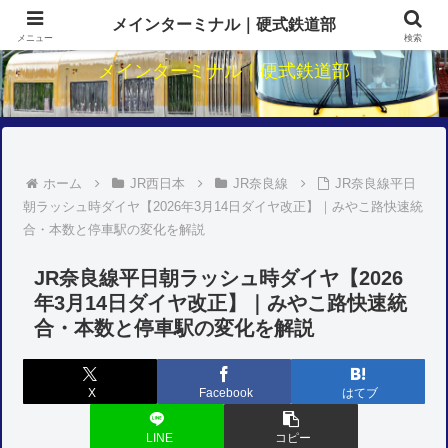
関西鉄道のダイヤ・駅・路線研究
メインターミナル｜硬式鉄道部
メニュー
検索
メインターミナル｜硬式鉄道部
ホーム
JR西日本
JR奈良線
JR奈良線平日
朝ラッシュ時ダイヤ【2026年3月14日ダイヤ改正】｜みやこ路快速統
合・本数と停車駅の変化を解説
JR奈良線平日朝ラッシュ時ダイヤ【2026
年3月14日ダイヤ改正】｜みやこ路快速統
合・本数と停車駅の変化を解説
X
Facebook
はてブ
LINE
コピー