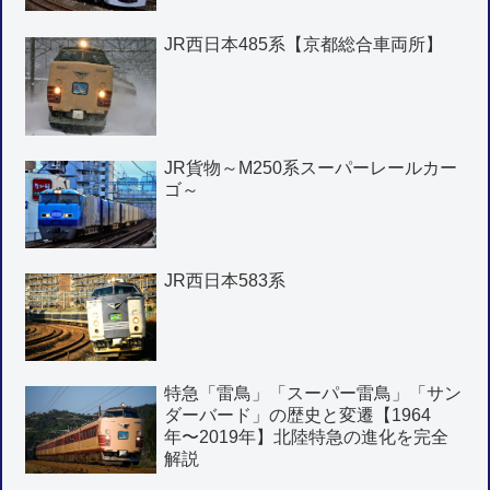
JR西日本485系【京都総合車両所】
JR貨物～M250系スーパーレールカー
ゴ～
JR西日本583系
特急「雷鳥」「スーパー雷鳥」「サン
ダーバード」の歴史と変遷【1964
年〜2019年】北陸特急の進化を完全
解説