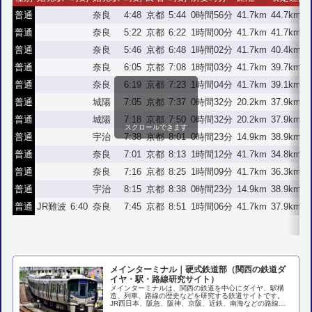
普通
奈良
4:48
京都
5:44
0時間56分
41.7km
44.7km/h
普通
奈良
5:22
京都
6:22
1時間00分
41.7km
41.7km/h
普通
奈良
5:46
京都
6:48
1時間02分
41.7km
40.4km/h
普通
奈良
6:05
京都
7:08
1時間03分
41.7km
39.7km/h
普通
奈良
6:19
京都
7:23
1時間04分
41.7km
39.1km/h
普通
城陽
7:05
京都
7:37
0時間32分
20.2km
37.9km/h
普通
城陽
7:18
京都
7:50
0時間32分
20.2km
37.9km/h
スクロールできます
普通
宇治
7:38
京都
8:01
0時間23分
14.9km
38.9km/h
普通
奈良
7:01
京都
8:13
1時間12分
41.7km
34.8km/h
普通
奈良
7:16
京都
8:25
1時間09分
41.7km
36.3km/h
普通
宇治
8:15
京都
8:38
0時間23分
14.9km
38.9km/h
普通
JR難波
6:40
奈良
7:45
京都
8:51
1時間06分
41.7km
37.9km/h
メインターミナル｜硬式鉄道部（関西の鉄道ダ
イヤ・駅・路線研究サイト）
メインターミナルは、関西の鉄道を中心にダイヤ、駅構
造、列車、路線の歴史などを研究する鉄道サイトです。
JR西日本、阪急、阪神、京阪、近鉄、南海などの路線ガ
イド、各駅探訪、列車の変遷、ダイヤ分析などを掲載して