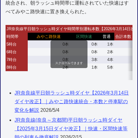
統合され、朝ラッシュ時間帯に運転されていた快速はす
べてみやこ路快速に置き換えられた。
JR奈良線平日朝ラッシュ時ダイヤ時間帯別運転本数【2026年3月14日改
時間帯
みやこ路快速
区間快速
普通
合計本数
5時台
0本
0本
1本
6時台
0本
0本
2本
7時台
0本
3本
4本
スクロールできます
8時台
2本
1本
5本
JR奈良線平日朝ラッシュ時ダイヤ【2026年3月14日
ダイヤ改正】｜みやこ路快速統合・本数と停車駅の
変化を解説
2026/5/4
JR奈良線(奈良～京都間)平日朝ラッシュ時ダイヤ
【2025年3月15日ダイヤ改正】｜快速・区間快速等
朝の列車を徹底解説
2026/2/15