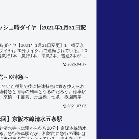
シュ時ダイヤ【2021年1月31日変
ダイヤ【2021年1月31日変更】1 概要京
ダイヤは20分サイクルで運転されている。20
急行1本、急行1本、準急2本、普通2本が運
時台に...
2026.04.17
究～K特急～
していた種別で後に快速特急に置き換えられ
速特急と同等の列車となるのだろう。停車駅
、京橋、中書島、丹波橋、七条、祇園四条、
。
2021.07.06
2回】京阪本線清水五条駅
刹清水寺へは駅から徒歩20分】京阪本線清水
る。急行停車駅だが、相対的に急行の運転は
停車列車の主力となっている。清水寺への最