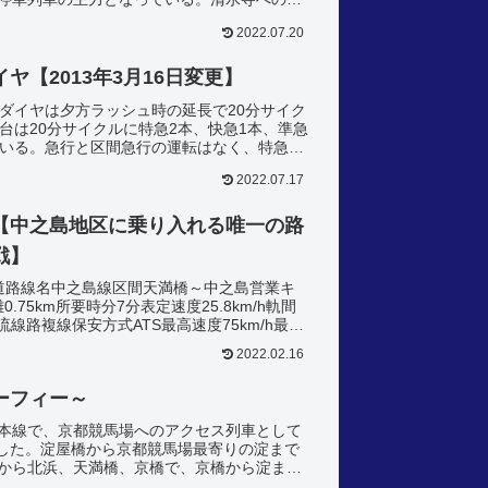
かる。昼間時は準急の...
2022.07.20
ヤ【2013年3月16日変更】
間ダイヤは夕方ラッシュ時の延長で20分サイク
台は20分サイクルに特急2本、快急1本、準急
ている。急行と区間急行の運転はなく、特急と
の快急が運...
2022.07.17
【中之島地区に乗り入れる唯一の路
戦】
道路線名中之島線区間天満橋～中之島営業キ
.75km所要時分7分表定速度25.8km/h軌間
直流線路複線保安方式ATS最高速度75km/h最大
2022.02.16
ーフィー～
本線で、京都競馬場へのアクセス列車として
始した。淀屋橋から京都競馬場最寄りの淀まで
から北浜、天満橋、京橋で、京橋から淀まで
後に守口市にも停車...