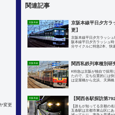
関連記事
京阪本線平日夕方ラッ
京阪本線
更】
京阪本線平日夕方ラッシュ時
阪本線平日夕方ラッシュ時
分サイクルに特急2本、快速
転されている。ピーク前の17
関西私鉄列車種別研
京阪本線
K特急は京阪が独自で採用
たので、立ち位置的には快
は淀屋橋から北浜、天満橋
三条、出町柳となっている
【関西各駅探訪第79
京阪本線
ヤ変更
【誰もが知ってる京都の名
五条駅は京都市東山区にあ
減っており、準急と普通が