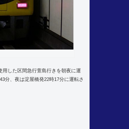
を使用した区間急行萱島行きを朝夜に運
3分、夜は淀屋橋発22時17分に運転さ