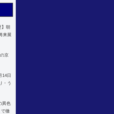
更】朝
将来展
場の京
月14日
り・う
造の異色
まで徹