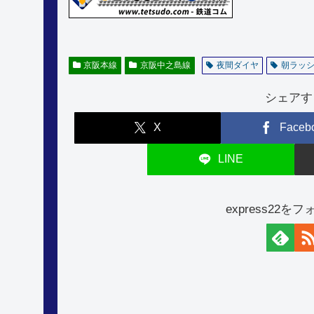
京阪本線
京阪中之島線
夜間ダイヤ
朝ラッ
シェアす
X
Faceb
LINE
express22を