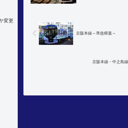
ヤ変更
京阪本線～準急樟葉～
京阪本線・中之島