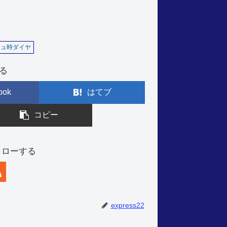
シュ時ダイヤ
る
ook
はてブ
コピー
フォローする
express22