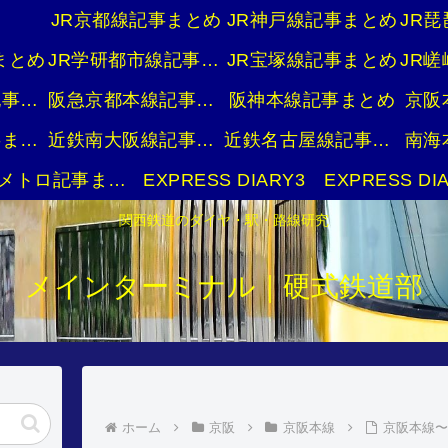
JR京都線記事まとめ
JR神戸線記事まとめ
まとめ
JR学研都市線記事まとめ
JR宝塚線記事まとめ
阪急宝塚本線記事まとめ
阪急京都本線記事まとめ
阪神本線記事まとめ
京阪
近鉄京都線記事まとめ
近鉄南大阪線記事まとめ
近鉄名古屋線記事まとめ
南海
大阪メトロ記事まとめ
EXPRESS DIARY3
EXPRESS DI
関西鉄道のダイヤ・駅・路線研究
メインターミナル｜硬式鉄道部
ホーム
京阪
京阪本線
京阪本線〜